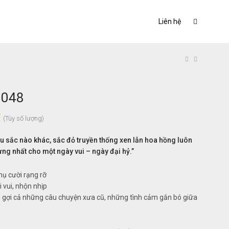
Liên hệ
 048
₫
(Tùy số lượng)
àu sắc nào khác, sắc đỏ truyền thống xen lẫn hoa hồng luôn
ưng nhất cho một ngày vui – ngày đại hỷ.”
nụ cười rạng rỡ
 vui, nhộn nhịp
 gợi cả những câu chuyện xưa cũ, những tình cảm gắn bó giữa