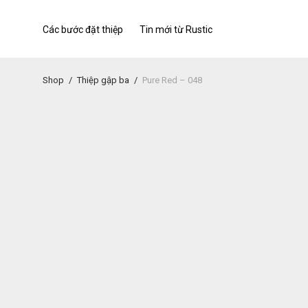
Các bước đặt thiệp
Tin mới từ Rustic
Shop
/
Thiệp gập ba
/
Pure Red – 048