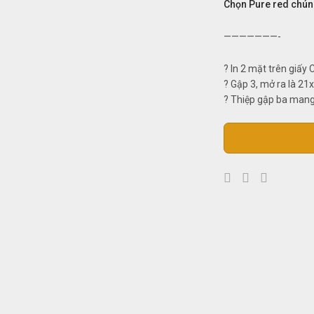
Chọn Pure red chún
———————-
? In 2 mặt trên giấy
? Gập 3, mở ra là 21
? Thiệp gập ba mang l