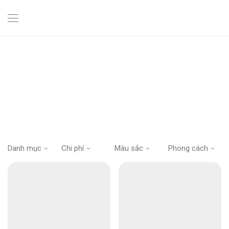
Danh mục
Chi phí
Màu sắc
Phong cách
Thiệp dây thừng
Toàn bộ thiệp
Cam
bướm
Thiệp gập đôi
0
₫
-
4.500
₫
Đỏ
chibi
Thiệp phong bì
4.500
₫
+
Hồng
Chim
Thiệp gập ba
Tím