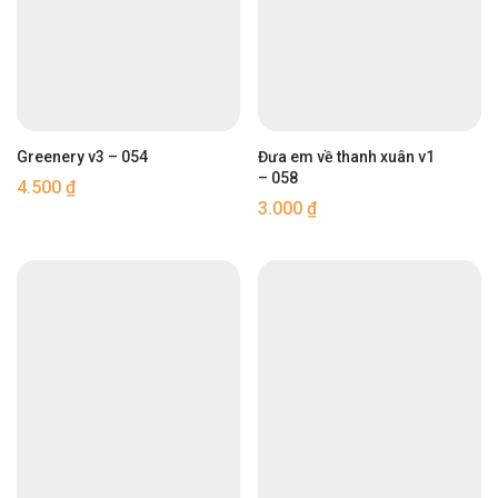
Có ảnh CDCR
Trắng
Hoa lá
Vàng
IT
Xanh biển
Đơn giản
Xanh đen
Greenery v3 – 054
Đưa em về thanh xuân v1
Xanh lá
– 058
4.500
₫
3.000
₫