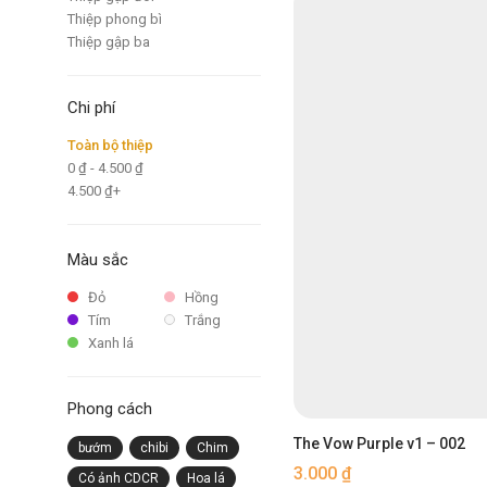
Thiệp phong bì
Thiệp gập ba
Chi phí
Toàn bộ thiệp
0
₫
-
4.500
₫
4.500
₫
+
Màu sắc
Đỏ
Hồng
Tím
Trắng
Xanh lá
Phong cách
The Vow Purple v1 – 002
bướm
chibi
Chim
3.000
₫
Có ảnh CDCR
Hoa lá