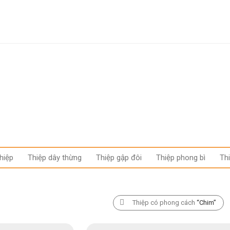
hiệp
Thiệp dây thừng
Thiệp gập đôi
Thiệp phong bì
Th
Thiệp có phong cách
“Chim”