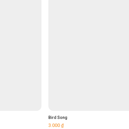
Bird Song
3.000
₫