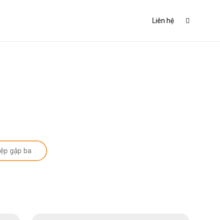
Liên hệ
iệp gập ba