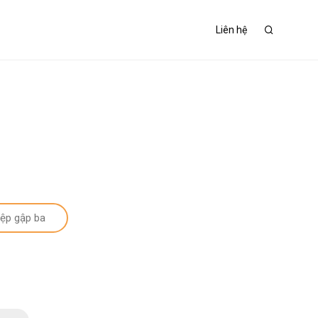
Liên hệ
iệp gập ba