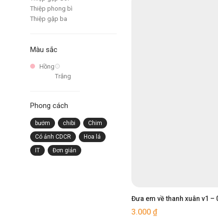
Thiệp phong bì
Thiệp gập ba
Màu sắc
Hồng
Trắng
Phong cách
bướm
chibi
Chim
Có ảnh CDCR
Hoa lá
IT
Đơn giản
Đưa em về thanh xuân v1 – 
3.000
₫