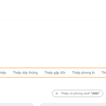
hiệp
Thiệp dây thừng
Thiệp gập đôi
Thiệp phong bì
Th
Thiệp có phong cách
“chibi”