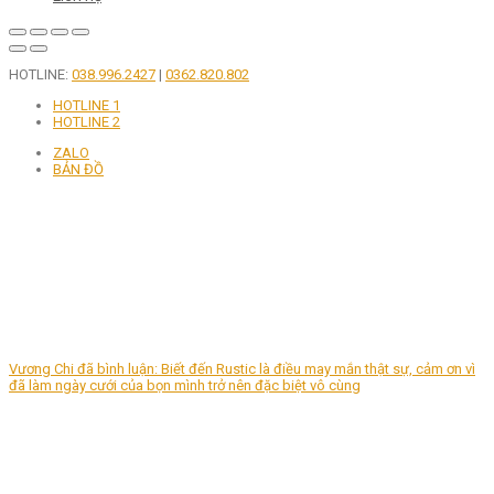
HOTLINE:
038.996.2427
|
0362.820.802
HOTLINE 1
HOTLINE 2
ZALO
BẢN ĐỒ
Vương Chi
đã
bình luận:
Biết đến Rustic là điều may mắn thật sự, cảm ơn vì
đã làm ngày cưới của bọn mình trở nên đặc biệt vô cùng