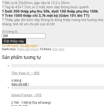
? Mở ra là 25x20cm, gập vào là 12,5 x 20cm
? Tag là 4.5×7.7cm, in 2 mặt, kèm dây thừng buộc quanh
? Dưới 300 thiệp phụ thu 50k, dưới 100 thiệp phụ thu 100k
? Trên 1000 thiệp chỉ 3,7k một bộ (Giảm 10% khi TT)
? Thiệp gập đôi kèm dây thừng là dòng thiệp mang hơi hướng nhẹ
nhàng, tinh tế với chi phí cực kì tốt
Số lượng
SL
Đặt thiệp này
Tư vấn ngay !
Tư vấn ngay !
Danh mục:
Thiệp dây thừng
Từ khóa:
Đơn giản
Sản phẩm tương tự
The Vow v1 – 002
3.000
₫
Xem chi tiết !
Green Forest – 010
2.700 - 7.000 ₫
(Tùy số lượng)