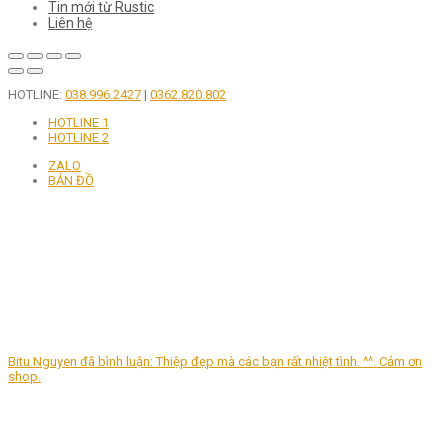
Tin mới từ Rustic
Liên hệ
HOTLINE:
038.996.2427
|
0362.820.802
HOTLINE 1
HOTLINE 2
ZALO
BẢN ĐỒ
Bitu Nguyen
đã
bình luận:
Thiệp đẹp mà các bạn rất nhiệt tình. ^^. Cảm ơn
shop.