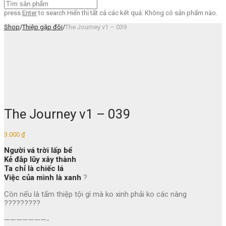
press
Enter
to search
Hiển thị tất cả các kết quả:
Không có sản phẩm nào.
Shop
/
Thiệp gập đôi
/
The Journey v1 – 039
The Journey v1 – 039
3.000
₫
Người vá trời lấp bể
Kẻ đắp lũy xây thành
Ta chỉ là chiếc lá
Việc của mình là xanh
?
Còn nếu là tấm thiệp tội gì mà ko xinh phải ko các nàng
?????????
———————-