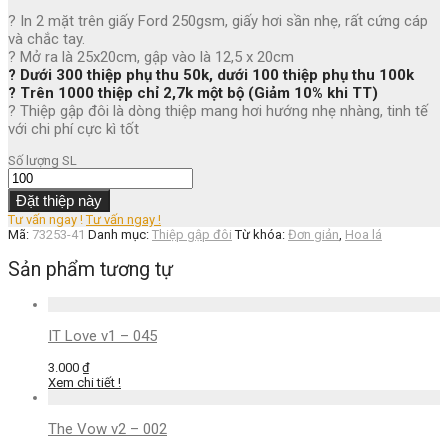
? In 2 mặt trên giấy Ford 250gsm, giấy hơi sần nhẹ, rất cứng cáp
và chắc tay.
? Mở ra là 25x20cm, gập vào là 12,5 x 20cm
? Dưới 300 thiệp phụ thu 50k, dưới 100 thiệp phụ thu 100k
? Trên 1000 thiệp chỉ 2,7k một bộ (Giảm 10% khi TT)
? Thiệp gập đôi là dòng thiệp mang hơi hướng nhẹ nhàng, tinh tế
với chi phí cực kì tốt
Số lượng
SL
Đặt thiệp này
Tư vấn ngay !
Tư vấn ngay !
Mã:
73253-41
Danh mục:
Thiệp gập đôi
Từ khóa:
Đơn giản
,
Hoa lá
Sản phẩm tương tự
IT Love v1 – 045
3.000
₫
Xem chi tiết !
The Vow v2 – 002